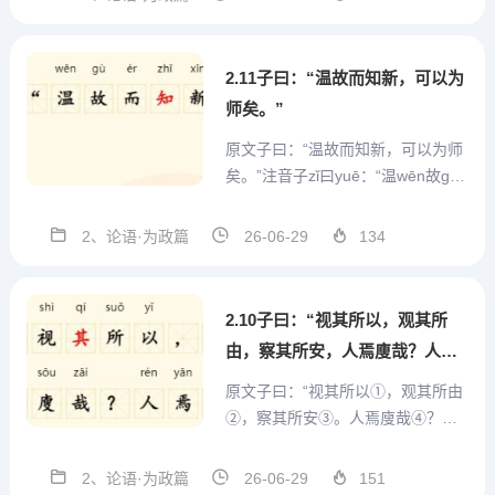
析君子是孔子心目中具有理想人格
的人，非凡夫俗子，他应该担负起
治国安邦之重任。对内可以妥善
2.11子曰：“温故而知新，可以为
处...
师矣。”
原文子曰：“温故而知新，可以为师
矣。”注音子zǐ曰yuē：“温wēn故gù
而ér知zhī新xīn，可kě以yǐ为wéi师s
hī矣yǐ。”注释(1)温故而知新：故，
2、论语·为政篇
26-06-29
134
已经过去的。新，刚刚学到的知
识。翻译孔子说：“在温习旧的知识
时，能有新的收获，...
2.10子曰：“视其所以，观其所
由，察其所安，人焉廋哉？人焉
廋哉？”
原文子曰：“视其所以①，观其所由
②，察其所安③。人焉廋哉④？人
焉廋哉？"注音子zǐ曰yuē：“视shì其
qí所suǒ以yǐ，观guān其qí所suǒ由y
2、论语·为政篇
26-06-29
151