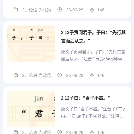
子zǐ周zhōu而ér不bù比bǐ，小xiǎo人
rén比bǐ而ér不bù周zhōu。”注释①
2、论语·为政篇
26-06-29
148
周：团结多数人。比：勾结。翻译
孔子说：“德行高尚的人以正道广泛
交友但不互相...
2.13子贡问君子。子曰：“先行其
言而后从之。”
原文子贡问君子，子曰、“先行其言
而后从之。”注音子zǐ贡gòng问wèn
君jūn子zǐ。子zǐ曰yuē：“先xiān行xí
ng其qí言yán而ér后hòu从cóng之zh
2、论语·为政篇
26-06-29
146
ī。”翻译子贡问怎样才能做一个君
子。孔子说：对于你要说的话，先
实行了，...
2.12子曰：“君子不器。”
原文子曰.“君子不器。”注音子zǐ曰y
uē：“君jūn子zǐ不bú器qì。”注释(1)
器：器具。翻译孔子说：“君子不能
像器皿一样（只有一种用途）。”评
2、论语·为政篇
26-06-29
145