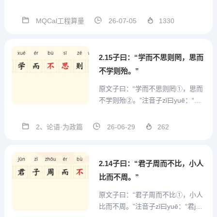
术群号支持，方便沟通MQCal工程
通用算量计算式V1.3.3.56 2026.07.
MQCal工程算量
26-07-05
1330
03本版本参数结构在模板中发生改
变，因此重开一贴发布。本版本 模
板设置...
2.15子曰：“学而不思则罔，思而
不学则殆。”
原文子曰：“学而不思则罔①，思而
不学则殆②。”注音子zǐ曰yuē：“学x
ué而ér不bù思sī则zé罔wǎng，思sī
而ér不bù学xué则zé殆dài。”注释①
2、论语·为政篇
26-06-29
262
罔：迷惘，没有收获。②殆：疑
惑。翻译孔子说：学习而不思考就
会迷惘无所得；思考而...
2.14子曰：“君子周而不比，小人
比而不周。”
原文子曰：“君子周而不比①，小人
比而不周。”注音子zǐ曰yuē：“君jūn