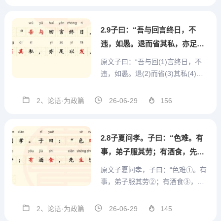
óu，察chá其qí所suǒ安ān，人rén
焉yān廋sōu哉zāi?人rén...
2.9子曰：“吾与回言终日，不
违，如愚。退而省其私，亦足以
发，回也不愚。”
原文子曰：“吾与回(1)言终日，不
违，如愚。退(2)而省(3)其私(4)，
亦足以发，回也不愚。”注音子zǐ曰y
uē：“吾wú与yǔ回huí言yán终zhōng
2、论语·为政篇
26-06-29
156
日rì，不bù违wéi，如rú愚yú。退tuì
而ér省xǐng其qí私sī，亦yì...
2.8子夏问孝。子曰：“色难。有
事，弟子服其劳；有酒食，先生
馔，曾是以为孝乎？”
原文子夏问孝，子曰：“色难①。有
事，弟子服其劳②；有酒食③，先
生馔④；曾是以为孝乎⑤？”注音子
zǐ夏xià问wèn孝xiào。子zǐ曰yuē：
2、论语·为政篇
26-06-29
145
“色sè难nán。有yǒu事shì，弟dì子zǐ