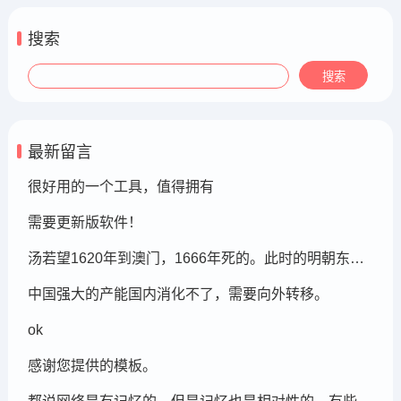
搜索
最新留言
很好用的一个工具，值得拥有
需要更新版软件！
汤若望1620年到澳门，1666年死的。此时的明朝东北地区已经被后金国成立了，在明朝灭亡的崇祯年间，汤若望还能和明朝天文学家一起到东北地区做这个制定历法的比赛，很强大啊。鹤岗，在今天的黑龙江省东部的鹤岗市
中国强大的产能国内消化不了，需要向外转移。
ok
感谢您提供的模板。