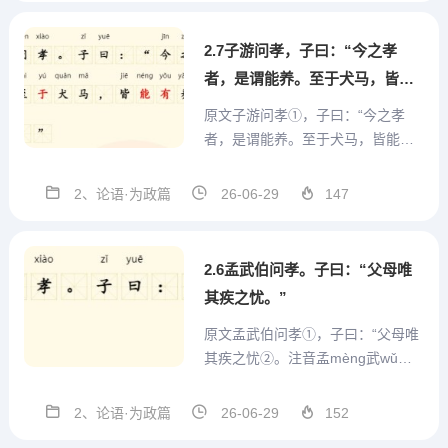
服fú其qí劳láo;有yǒu酒jiǔ食shí，
先...
2.7子游问孝，子曰：“今之孝
者，是谓能养。至于犬马，皆能
有养。不敬，何以别乎？”
原文子游问孝①，子曰：“今之孝
者，是谓能养。至于犬马，皆能有
养。不敬，何以别乎？”注音子zǐ游y
óu问wèn孝xiào，子zǐ曰yuē：“今jīn
2、论语·为政篇
26-06-29
147
之zhī孝xiào者zhě，是shì谓wèi能n
éng养yǎng。至zhì于yú犬quǎn马
m...
2.6孟武伯问孝。子曰：“父母唯
其疾之忧。”
原文孟武伯问孝①，子曰：“父母唯
其疾之忧②。注音孟mèng武wǔ伯b
ó问wèn孝xiào。子zǐ曰yuē：“父fù
母mǔ唯wéi其qí疾jí之zhī忧yōu。”注
2、论语·为政篇
26-06-29
152
释①孟武伯：上文孟懿子的儿子，