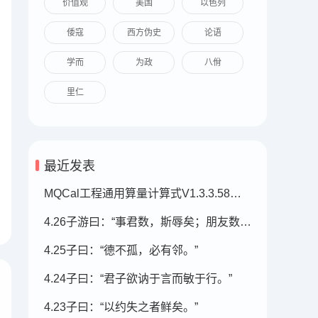
价值观
美国
以色列
倭寇
西方伪史
论语
学而
为政
八佾
里仁
最近发表
MQCal工程通用算量计算式V1.3.3.58（2026.07.05发布）
4.26子游曰：“事君数，斯辱矣；朋友数，斯疏矣。
4.25子曰：“德不孤，必有邻。”
4.24子曰：“君子欲讷于言而敏于行。”
4.23子曰：“以约失之者鲜矣。”