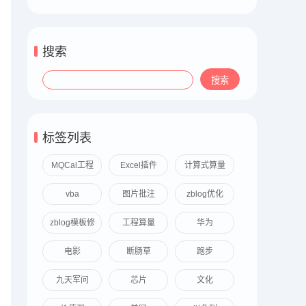
搜索
标签列表
MQCal工程
Excel插件
计算式算量
算量
vba
图片批注
zblog优化
zblog模板修
工程算量
华为
改
电影
断肠草
跑步
九天军问
芯片
文化