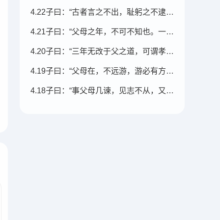
4.22子曰：“古者言之不出，耻躬之不逮也。
4.21子曰：“父母之年，不可不知也。一则以喜，一则以惧。
4.20子曰：“三年无改于父之道，可谓孝矣。”
4.19子曰：“父母在，不远游，游必有方。”
4.18子曰：“事父母几谏，见志不从，又敬不违，劳而不怨。”