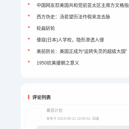
中国网友怼美国共和党前亚太区主席方文格指
西方伪史：汤若望历法作假来龙去脉
轮扁斫轮
倭寇(日本)人学校，隐形渗透入侵
美前防长：美国正成为“运转失灵的超级大国”
1950抗美援朝之意义
评论列表
番茄计划
发布于 2023-09-11 10:55:01
回复