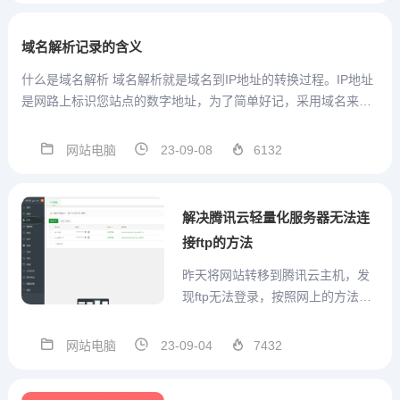
域名解析记录的含义
什么是域名解析 域名解析就是域名到IP地址的转换过程。IP地址
是网路上标识您站点的数字地址，为了简单好记，采用域名来代
替IP地址标识站点地址。域名的解析工作由DNS服务器完成。 记
录类型的作用，说实在话，这么多年我只知道解析到ip地址需要
网站电脑
23-09-08
6132
A...
解决腾讯云轻量化服务器无法连
接ftp的方法
昨天将网站转移到腾讯云主机，发
现ftp无法登录，按照网上的方法一
一测试，还是无法进入。先建设好ft
p账号：然后再安全里面开通20，2
网站电脑
23-09-04
7432
1，39000-40000端口。不行！ftp
仍然连接不上。参照 https://www.xi