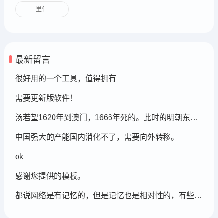
里仁
最新留言
很好用的一个工具，值得拥有
需要更新版软件！
汤若望1620年到澳门，1666年死的。此时的明朝东北地区已经被后金国成立了，在明朝灭亡的崇祯年间，汤若望还能和明朝天文学家一起到东北地区做这个制定历法的比赛，很强大啊。鹤岗，在今天的黑龙江省东部的鹤岗市
中国强大的产能国内消化不了，需要向外转移。
ok
感谢您提供的模板。
都说网络是有记忆的，但是记忆也是相对性的，有些记忆可能被屏蔽，也可能被遗忘。