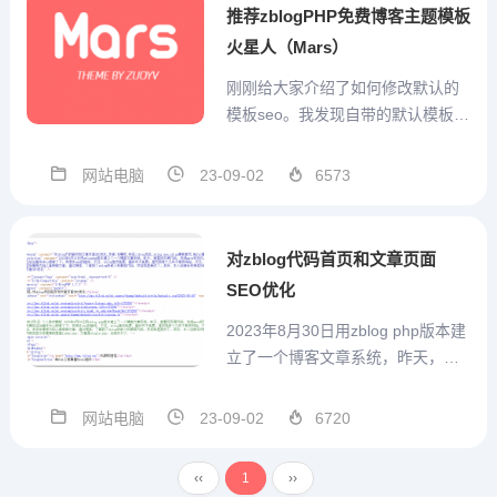
nshoujia...
推荐zblogPHP免费博客主题模板
火星人（Mars）
刚刚给大家介绍了如何修改默认的
模板seo。我发现自带的默认模板还
是有两个缺点：1、无法在列表中带
图片，现在比较流行这个，左边是
网站电脑
23-09-02
6573
图片，右边是文字的摘要。2、默认
的模板无法在手机上自适应。后来
我就在网上找，发现这个火星人模
对zblog代码首页和文章页面
板。其优点如下：具备上...
SEO优化
2023年8月30日用zblog php版本建
立了一个博客文章系统，昨天，查
看网页源代码，发现meta标签内，
关键词和描述空空如也。大概在后
网站电脑
23-09-02
6720
台插件中心搜索了下，有很多seo的
插件，不过，zblog虽然免费，插件
‹‹
1
››
可不免费。虽然我有十几年不制