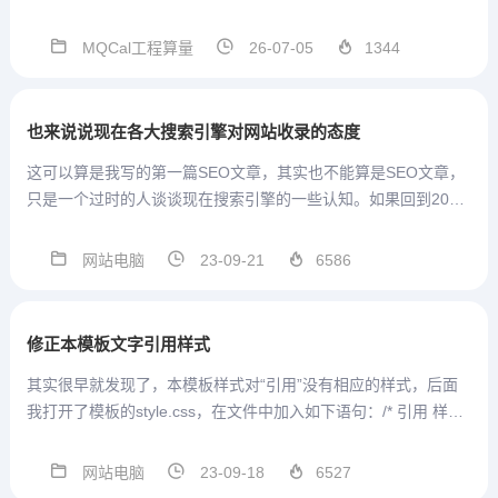
术群号支持，方便沟通MQCal工程
通用算量计算式V1.3.3.56 2026.07.
MQCal工程算量
26-07-05
1344
03本版本参数结构在模板中发生改
变，因此重开一贴发布。本版本 模
板设置...
也来说说现在各大搜索引擎对网站收录的态度
这可以算是我写的第一篇SEO文章，其实也不能算是SEO文章，
只是一个过时的人谈谈现在搜索引擎的一些认知。如果回到20年
前，只要你是建设一个确实有实际内容的网站，搜索引擎的搜录
是很快的。我想那个时代是中文资料匮乏的年代，搜索引擎为了
网站电脑
23-09-21
6586
满足人们的...
修正本模板文字引用样式
其实很早就发现了，本模板样式对“引用”没有相应的样式，后面
我打开了模板的style.css，在文件中加入如下语句：/* 引用 样式
*/ .content blockquote {border-left:6px solid grey;ba...
网站电脑
23-09-18
6527