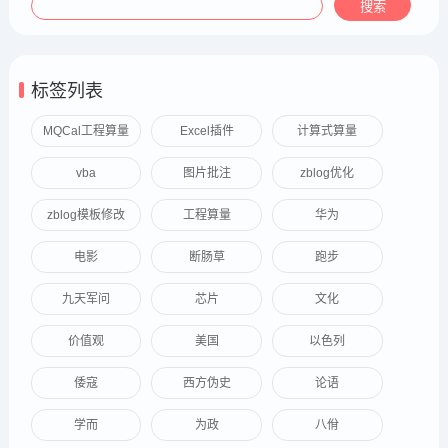
标签列表
MQCal工程算量
Excel插件
计算式算量
vba
图片批注
zblog优化
zblog模板修改
工程算量
华为
电影
断肠草
跑步
九天军问
芯片
文化
价值观
美国
以色列
倭寇
西方伪史
论语
学而
为政
八佾