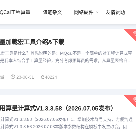
QCal工程算量
随笔杂文
网络硬件
友情赞助
置
算量加载宏工具介绍&下载
加载宏工具是什么？首先说明的是：MQcal不是一个简单的对工程计算式算
是我本人结合手工算量经验，充分考虑预算员的需求，从算量表格自己
输入、特殊标记、汇总统计、打印或打印为pdf、造价预估...
算量
23-08-31
48224
置
算量计算式V1.3.3.58（2026.07.05发布）
计算式V1.3.3.58（2026.07.05发布）1、增加技术群号支持，方便沟通
计算式V1.3.3.56 2026.07.03本版本参数结构在模板中发生改变，因此
 模板设置...