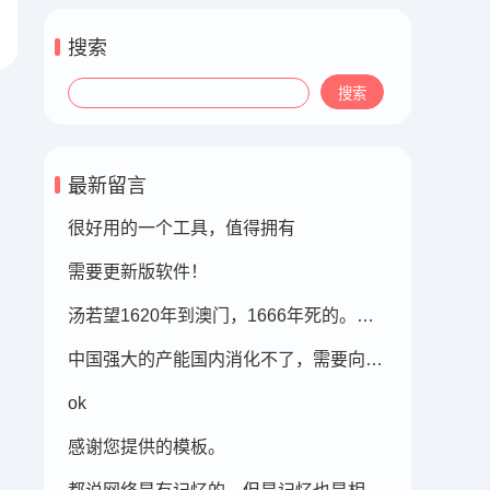
搜索
最新留言
很好用的一个工具，值得拥有
需要更新版软件！
汤若望1620年到澳门，1666年死的。此时的明朝东北地区已经被后金国成立了，在明朝灭亡的崇祯年间，汤若望还能和明朝天文学家一起到东北地区做这个制定历法的比赛，很强大啊。鹤岗，在今天的黑龙江省东部的鹤岗市
中国强大的产能国内消化不了，需要向外转移。
ok
感谢您提供的模板。