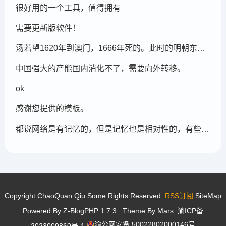
很好用的一个工具，值得拥有
需要更新版软件！
汤若望1620年到澳门，1666年死的。此时的明朝东北地区已经被后金国成立了，在明朝灭亡的崇祯年间，汤若望还能和明朝天文学家一起到东北地区做这个制定历法的比赛，很强大啊。鹤岗，在今天的黑龙江省东部的鹤岗市
中国强大的产能国内消化不了，需要向外转移。
ok
感谢您提供的模板。
都说网络是有记忆的，但是记忆也是相对性的，有些记忆可能被屏蔽，也可能被遗忘。
Copyright ChaoQuan Qiu.Some Rights Reserved.
RSS订阅
SiteMap
Powered By
Z-BlogPHP 1.7.3
. Theme By
Mars
.
渝ICP备
渝公网安备 50022802000146号