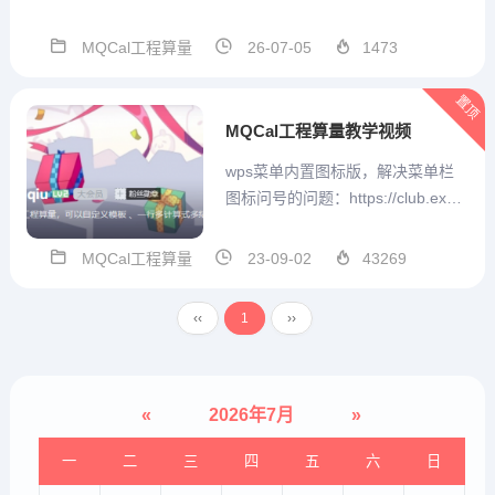
术群号支持，方便沟通MQCal工程
通用算量计算式V1.3.3.56 2026.07.
MQCal工程算量
26-07-05
1473
03本版本参数结构在模板中发生改
变，因此重开一贴发布。本版本 模
置顶
板设置...
MQCal工程算量教学视频
wps菜单内置图标版，解决菜单栏
图标问号的问题：https://club.excel
home.net/thread-1670949-1-1.htm
l一下视频展示的wps菜单仍然有？
MQCal工程算量
23-09-02
43269
号，在最新的wps专门版本的中已
经解决了图标不能正常显示的问...
‹‹
1
››
«
2026年7月
»
一
二
三
四
五
六
日