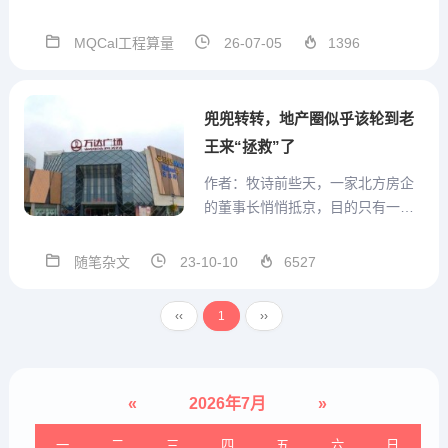
术群号支持，方便沟通MQCal工程
通用算量计算式V1.3.3.56 2026.07.
MQCal工程算量
26-07-05
1396
03本版本参数结构在模板中发生改
变，因此重开一贴发布。本版本 模
板设置...
兜兜转转，地产圈似乎该轮到老
王来“拯救”了
作者：牧诗前些天，一家北方房企
的董事长悄悄抵京，目的只有一个
——借钱。出借方大家都很熟悉，
就是“先挣一个小目标”的王健林。饭
随笔杂文
23-10-10
6527
桌上，老王挺仗义，一挥手就给了7
个小目标，一周内就能到账。无独
‹‹
1
››
有偶。据说，本地某TOP房企最近
也把旗下资产打了个包，...
«
2026年7月
»
一
二
三
四
五
六
日