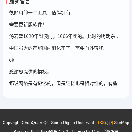
最新留言
很好用的一个工具，值得拥有
需要更新版软件！
汤若望1620年到澳门，1666年死的。此时的明朝东北地区已经被后金国成立了，在明朝灭亡的崇祯年间，汤若望还能和明朝天文学家一起到东北地区做这个制定历法的比赛，很强大啊。鹤岗，在今天的黑龙江省东部的鹤岗市
中国强大的产能国内消化不了，需要向外转移。
ok
感谢您提供的模板。
都说网络是有记忆的，但是记忆也是相对性的，有些记忆可能被屏蔽，也可能被遗忘。
Copyright ChaoQuan Qiu.Some Rights Reserved.
RSS订阅
SiteMap
Powered By
Z-BlogPHP 1.7.3
. Theme By
Mars
.
渝ICP备