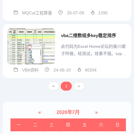
术群号支持，方便沟通MQCal工程
通用算量计算式V1.3.3.56 2026.07.
MQCal工程算量
26-07-05
1395
03本版本参数结构在模板中发生改
变，因此重开一贴发布。本版本 模
板设置...
vba二维数组多key稳定排序
此代码为Excel Home论坛的香川裙
子所做，经测试，效果不错。szpx
函数返回的是一个一维数组，下标
从1开始，里面记录的是原数组的
VBA资料
24-06-10
40204
行，直接调用即可。比如：如数据a
rr是100行，7列的数组，排序给brr
‹‹
1
››
=szpx(arr,0,1,2),...
«
2026年7月
»
一
二
三
四
五
六
日