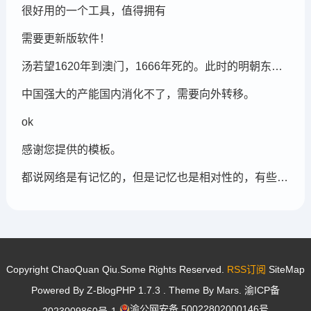
很好用的一个工具，值得拥有
需要更新版软件！
汤若望1620年到澳门，1666年死的。此时的明朝东北地区已经被后金国成立了，在明朝灭亡的崇祯年间，汤若望还能和明朝天文学家一起到东北地区做这个制定历法的比赛，很强大啊。鹤岗，在今天的黑龙江省东部的鹤岗市
中国强大的产能国内消化不了，需要向外转移。
ok
感谢您提供的模板。
都说网络是有记忆的，但是记忆也是相对性的，有些记忆可能被屏蔽，也可能被遗忘。
Copyright ChaoQuan Qiu.Some Rights Reserved.
RSS订阅
SiteMap
Powered By
Z-BlogPHP 1.7.3
. Theme By
Mars
.
渝ICP备
渝公网安备 50022802000146号