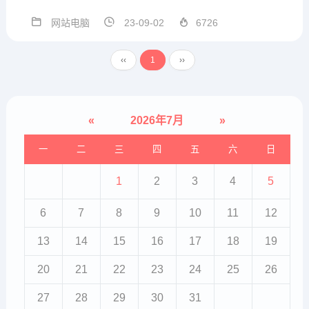
看网页源代码，发现meta标签内，
关键词和描述空空如也。大概在后
网站电脑
23-09-02
6726
台插件中心搜索了下，有很多seo的
插件，不过，zblog虽然免费，插件
‹‹
1
››
可不免费。虽然我有十几年不制
作...
«
2026年7月
»
一
二
三
四
五
六
日
1
2
3
4
5
6
7
8
9
10
11
12
13
14
15
16
17
18
19
20
21
22
23
24
25
26
27
28
29
30
31