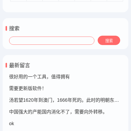
搜索
最新留言
很好用的一个工具，值得拥有
需要更新版软件！
汤若望1620年到澳门，1666年死的。此时的明朝东北地区已经被后金国成立了，在明朝灭亡的崇祯年间，汤若望还能和明朝天文学家一起到东北地区做这个制定历法的比赛，很强大啊。鹤岗，在今天的黑龙江省东部的鹤岗市
中国强大的产能国内消化不了，需要向外转移。
ok