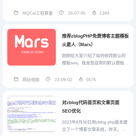
术群号支持，方便沟通MQCal工程
通用算量计算式V1.3.3.56 2026.07.
MQCal工程算量
26-07-05
1394
03本版本参数结构在模板中发生改
变，因此重开一贴发布。本版本 模
板设置...
推荐zblogPHP免费博客主题模板
火星人（Mars）
刚刚给大家介绍了如何修改默认的
模板seo。我发现自带的默认模板还
是有两个缺点：1、无法在列表中带
图片，现在比较流行这个，左边是
网站电脑
23-09-02
6576
图片，右边是文字的摘要。2、默认
的模板无法在手机上自适应。后来
我就在网上找，发现这个火星人模
对zblog代码首页和文章页面
板。其优点如下：具备上...
SEO优化
2023年8月30日用zblog php版本建
立了一个博客文章系统，昨天，查