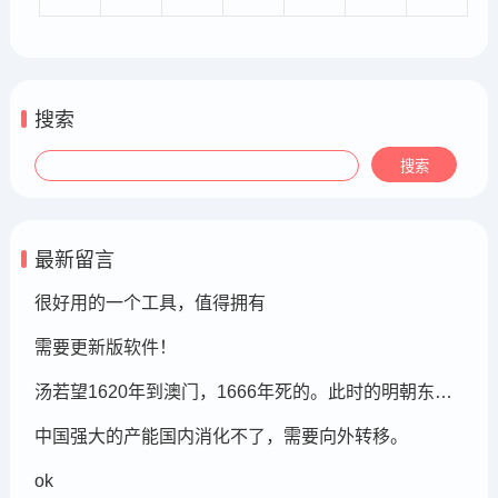
搜索
最新留言
很好用的一个工具，值得拥有
需要更新版软件！
汤若望1620年到澳门，1666年死的。此时的明朝东北地区已经被后金国成立了，在明朝灭亡的崇祯年间，汤若望还能和明朝天文学家一起到东北地区做这个制定历法的比赛，很强大啊。鹤岗，在今天的黑龙江省东部的鹤岗市
中国强大的产能国内消化不了，需要向外转移。
ok