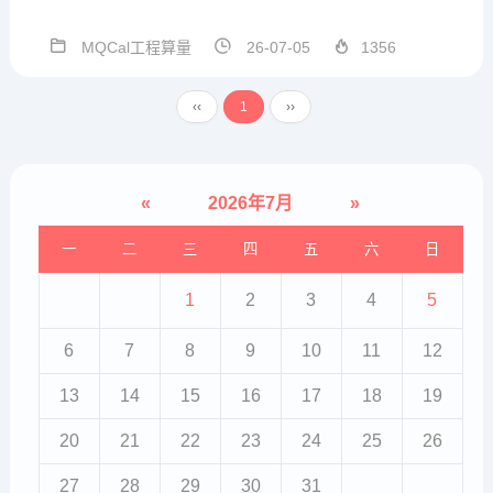
术群号支持，方便沟通MQCal工程
通用算量计算式V1.3.3.56 2026.07.
MQCal工程算量
26-07-05
1356
03本版本参数结构在模板中发生改
变，因此重开一贴发布。本版本 模
‹‹
1
››
板设置...
«
2026年7月
»
一
二
三
四
五
六
日
1
2
3
4
5
6
7
8
9
10
11
12
13
14
15
16
17
18
19
20
21
22
23
24
25
26
27
28
29
30
31