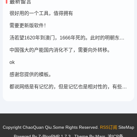
最新留言
很好用的一个工具，值得拥有
需要更新版软件！
汤若望1620年到澳门，1666年死的。此时的明朝东北地区已经被后金国成立了，在明朝灭亡的崇祯年间，汤若望还能和明朝天文学家一起到东北地区做这个制定历法的比赛，很强大啊。鹤岗，在今天的黑龙江省东部的鹤岗市
中国强大的产能国内消化不了，需要向外转移。
ok
感谢您提供的模板。
都说网络是有记忆的，但是记忆也是相对性的，有些记忆可能被屏蔽，也可能被遗忘。
Copyright ChaoQuan Qiu.Some Rights Reserved.
RSS订阅
SiteMap
Powered By
Z-BlogPHP 1.7.3
. Theme By
Mars
.
渝ICP备