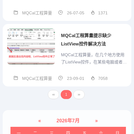
术群号支持，方便沟通MQCal工程
通用算量计算式V1.3.3.56 2026.07.
MQCal工程算量
26-07-05
1371
03本版本参数结构在模板中发生改
变，因此重开一贴发布。本版本 模
板设置...
MQCal工程算量提示缺少
ListView控件解决方法
MQCal工程算量，在几个地方使用
了ListView控件，在某些电脑或者E
xcel、wps专业版可能出现打开错
误。这个时候一般时因为缺少ListVi
MQCal工程算量
23-09-01
7058
ew控件所致。解决办法就是安装注
册Listview控件。下面连接下载控件
‹‹
1
››
并注册，一般都可成功...
«
2026年7月
»
一
二
三
四
五
六
日