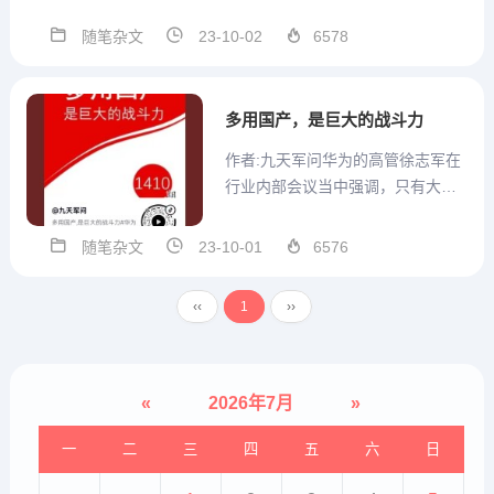
影响呢？原本这个行业是非常稳定
的一个状态，那就是美国企业掌控
随笔杂文
23-10-02
6578
设计，比如英特尔、高通、苹果，
然后台积电、三星去做代工。早些
时候，三星是很有野心的。它具备
多用国产，是巨大的战斗力
芯片的设计能力跟生产能力，它
作者:九天军问华为的高管徐志军在
就...
行业内部会议当中强调，只有大规
模使用国产配件跟技术才能拉动整
个行业的发展跟独力自主。我们延
随笔杂文
23-10-01
6576
伸一点高度来看待这个问题美国经
济和技术的强大与苹果高通，谷
‹‹
1
››
歌，微软这些既是高科技，又是行
业巨无霸的企业，它是密不可分
的...
«
2026年7月
»
一
二
三
四
五
六
日