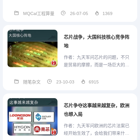
术群号支持，方便沟通MQCal工程
通用算量计算式V1.3.3.56 2026.07.
MQCal工程算量
26-07-05
1369
03本版本参数结构在模板中发生改
变，因此重开一贴发布。本版本 模
板设置...
芯片战争，大国科技核心竞争阵
地
作者：九天军问芯片的问题，不只
是贸易的摩擦，而是一场巨大的战
争。你看两个状态饱满了大国，他
是不可能发生正面战争的，因为后
随笔杂文
23-10-03
6915
果很严重。赢的人也会被打成重
伤，所以大国的竞争是发生在综合
国力的各个位面的较量。芯片代表
芯片争夺这事越来越复杂，欧洲
的半导体，一方面代表着科技实
也想入局
力，...
作者：九天军问欧洲的芯片法案已
经开始生效了，会给我们带来什么