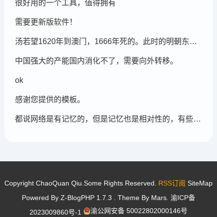
很好用的一个工具，值得拥有
需要更新版软件！
汤若望1620年到澳门，1666年死的。此时的明朝东北地区已经被后金国成立了，在明朝灭亡的崇祯年间，汤若望还能和明朝天文学家一起到东北地区做这个制定历法的比赛，很强大啊。鹤岗，在今天的黑龙江省东部的鹤岗市
中国强大的产能国内消化不了，需要向外转移。
ok
感谢您提供的模板。
都说网络是有记忆的，但是记忆也是相对性的，有些记忆可能被屏蔽，也可能被遗忘。
Copyright ChaoQuan Qiu.Some Rights Reserved.
RSS订阅
SiteMap
Powered By
Z-BlogPHP 1.7.3
. Theme By
Mars
.
渝ICP备
渝公网安备 50022802000146号
2023009860号-1