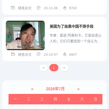
题为《运转失灵的超级大国》的文
章，作者为美国前国防部长罗伯特·
随笔杂文
23-11-06
8763
盖茨。全文摘编如下：美国现在面
临的安全威胁比过去几十年、甚至
可能比以往任何时候，都要严重。
美国为了抹黑中国不择手段
自朝鲜战争以来，...
作者：狐说 阿美利卡，它是会恶心
人的，它们只要找到一个自认为是
机会的“机会”，就会大肆的对中国进
行抹黑。这两天，美国《国家地
随笔杂文
23-10-07
6807
理》杂志发布了这样一个内容。它
说：“满语曾经是3亿人口的官方语
‹‹
1
››
言，然而即便拥有上千万人的满族
人，如今也没有一个人能够...
«
2026年7月
»
一
二
三
四
五
六
日