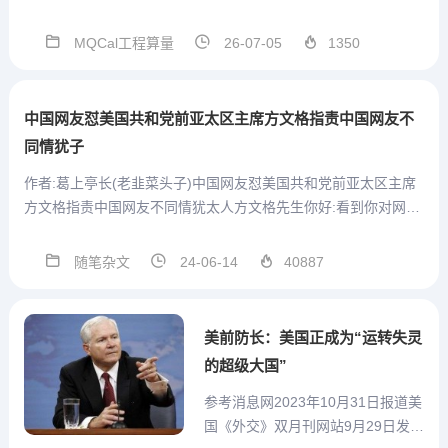
术群号支持，方便沟通MQCal工程
通用算量计算式V1.3.3.56 2026.07.
MQCal工程算量
26-07-05
1350
03本版本参数结构在模板中发生改
变，因此重开一贴发布。本版本 模
板设置...
中国网友怼美国共和党前亚太区主席方文格指责中国网友不
同情犹子
作者:葛上亭长(老韭菜头子)中国网友怼美国共和党前亚太区主席
方文格指责中国网友不同情犹太人方文格先生你好:看到你对网友
的回复,我感到无比的震惊且愤怒。你所谓的二战期间如果全世界
帮助犹太人，600万犹太人就不会被杀的言论，我要反驳的是，
随笔杂文
24-06-14
40887
这不能...
美前防长：美国正成为“运转失灵
的超级大国”
参考消息网2023年10月31日报道美
国《外交》双月刊网站9月29日发表