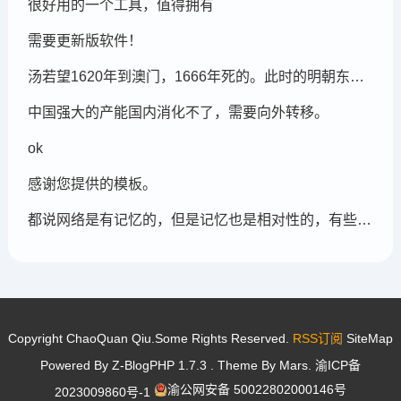
很好用的一个工具，值得拥有
需要更新版软件！
汤若望1620年到澳门，1666年死的。此时的明朝东北地区已经被后金国成立了，在明朝灭亡的崇祯年间，汤若望还能和明朝天文学家一起到东北地区做这个制定历法的比赛，很强大啊。鹤岗，在今天的黑龙江省东部的鹤岗市
中国强大的产能国内消化不了，需要向外转移。
ok
感谢您提供的模板。
都说网络是有记忆的，但是记忆也是相对性的，有些记忆可能被屏蔽，也可能被遗忘。
Copyright ChaoQuan Qiu.Some Rights Reserved.
RSS订阅
SiteMap
Powered By
Z-BlogPHP 1.7.3
. Theme By
Mars
.
渝ICP备
渝公网安备 50022802000146号
2023009860号-1