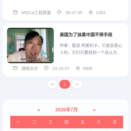
术群号支持，方便沟通MQCal工程
通用算量计算式V1.3.3.56 2026.07.
MQCal工程算量
26-07-05
1363
03本版本参数结构在模板中发生改
变，因此重开一贴发布。本版本 模
板设置...
美国为了抹黑中国不择手段
作者：狐说 阿美利卡，它是会恶心
人的，它们只要找到一个自认为是
机会的“机会”，就会大肆的对中国进
行抹黑。这两天，美国《国家地
随笔杂文
23-10-07
6808
理》杂志发布了这样一个内容。它
说：“满语曾经是3亿人口的官方语
‹‹
1
››
言，然而即便拥有上千万人的满族
人，如今也没有一个人能够...
«
2026年7月
»
一
二
三
四
五
六
日