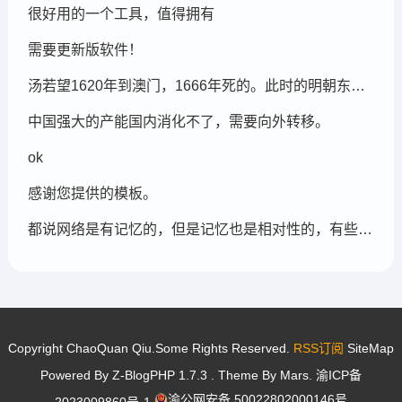
很好用的一个工具，值得拥有
需要更新版软件！
汤若望1620年到澳门，1666年死的。此时的明朝东北地区已经被后金国成立了，在明朝灭亡的崇祯年间，汤若望还能和明朝天文学家一起到东北地区做这个制定历法的比赛，很强大啊。鹤岗，在今天的黑龙江省东部的鹤岗市
中国强大的产能国内消化不了，需要向外转移。
ok
感谢您提供的模板。
都说网络是有记忆的，但是记忆也是相对性的，有些记忆可能被屏蔽，也可能被遗忘。
Copyright ChaoQuan Qiu.Some Rights Reserved.
RSS订阅
SiteMap
Powered By
Z-BlogPHP 1.7.3
. Theme By
Mars
.
渝ICP备
渝公网安备 50022802000146号