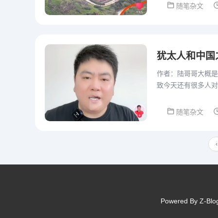
随笔杂文
犹太人和中国
作者：陆哥哥大概是
致今天还有很多人对
来我查看史料之后，
随笔杂文
‹
Powered By
Z-Blo