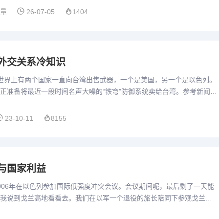
算量
26-07-05
1404
外交关系冷知识
世界上有两个国家一直向台湾出售武器，一个是美国，另一个是以色列。
正准备将最近一段时间名声大噪的“铁穹”防御系统卖给台湾。参考新闻：
ews.com/hr/hwbz/new...
23-10-11
8155
与国家利益
006年在以色列参加国际低强度冲突会议。会议期间呢，最后剩了一天能
我说到戈兰高地看看去。我们在以军一个退役的旅长陪同下参观戈兰高
列非法侵占叙利亚和约旦的。以这条公路为界，公路左侧是以色列...