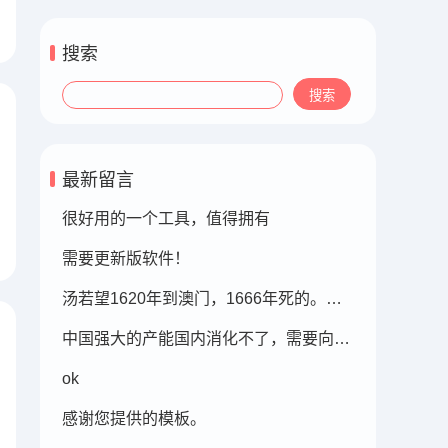
搜索
最新留言
很好用的一个工具，值得拥有
需要更新版软件！
汤若望1620年到澳门，1666年死的。此时的明朝东北地区已经被后金国成立了，在明朝灭亡的崇祯年间，汤若望还能和明朝天文学家一起到东北地区做这个制定历法的比赛，很强大啊。鹤岗，在今天的黑龙江省东部的鹤岗市
中国强大的产能国内消化不了，需要向外转移。
ok
感谢您提供的模板。