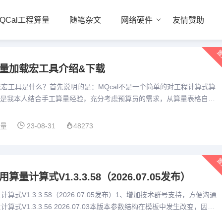
QCal工程算量
随笔杂文
网络硬件
友情赞助
置
算量加载宏工具介绍&下载
加载宏工具是什么？首先说明的是：MQcal不是一个简单的对工程计算式算
是我本人结合手工算量经验，充分考虑预算员的需求，从算量表格自己
输入、特殊标记、汇总统计、打印或打印为pdf、造价预估...
算量
23-08-31
48273
置
算量计算式V1.3.3.58（2026.07.05发布）
计算式V1.3.3.58（2026.07.05发布）1、增加技术群号支持，方便沟通
计算式V1.3.3.56 2026.07.03本版本参数结构在模板中发生改变，因此
 模板设置...