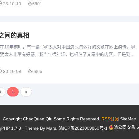
23-10-10
6901
之间的真相
在10年前吧，有一篇写犹太人对中国怎么怎么好的文章在网上疯传，导
犹太人非常有好感。我当年很年轻，也相信了文章中的内容，但是到后
那些关于犹太人与中国的真相才浮出水面。有人告诉你，在以色列建...
23-10-09
6965
‹
1
››
Copyright ChaoQuan Qiu.Some Rights Reserved.
RSS订阅
SiteMap
渝公网安备 50
gPHP 1.7.3
. Theme By
Mars
.
渝ICP备2023009860号-1