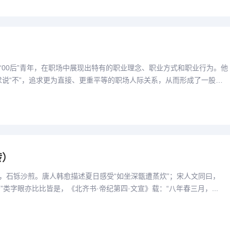
“00后”青年，在职场中展现出特有的职业理念、职业方式和职业行为。他
求说“不”，追求更为直接、更重平等的职场人际关系，从而形成了一股犀
转）
，石铄沙煎。唐人韩愈描述夏日感受“如坐深甑遭蒸炊”；宋人文同曰，
暑”类字眼亦比比皆是，《北齐书·帝纪第四·文宣》载：“八年春三月，...