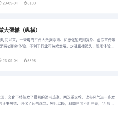
23-09-04
6183
做大蛋糕（纵横）
段时间以来，一些电商平台大数据杀熟、优惠促销规则复杂、虚假宣传等
消费者购物体验，不利于行业可持续发展。走进直播镜头，现场体验新
和需求……不久前，有电商平台举办“消费者体验专场”活动，分享...
23-09-04
5898
战国，文化下移催发了最初的读书热潮。两汉重文教，读书风气进一步发
的读书热情、强化了读书观念。宋代以降，科举制度不断完善，“万般皆