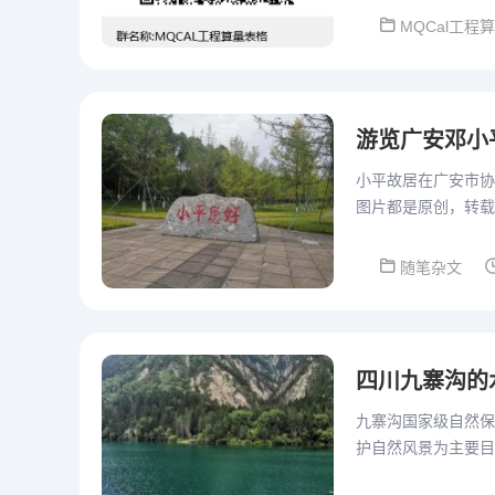
MQCal工程
游览广安邓小
小平故居在广安市协
图片都是原创，转载
随笔杂文
四川九寨沟的
九寨沟国家级自然保
护自然风景为主要目
点，被纳入《世界自然