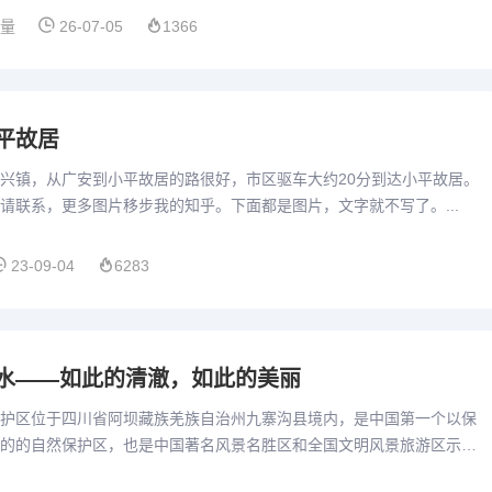
算量
26-07-05
1366
平故居
兴镇，从广安到小平故居的路很好，市区驱车大约20分到达小平故居。
请联系，更多图片移步我的知乎。下面都是图片，文字就不写了。...
23-09-04
6283
水——如此的清澈，如此的美丽
护区位于四川省阿坝藏族羌族自治州九寨沟县境内，是中国第一个以保
的的自然保护区，也是中国著名风景名胜区和全国文明风景旅游区示范
遗产名录》、“人与生物圈”保护网络。九寨沟是一条纵深50余k...