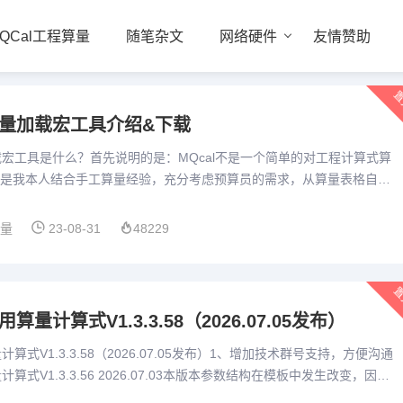
QCal工程算量
随笔杂文
网络硬件
友情赞助
置
算量加载宏工具介绍&下载
加载宏工具是什么？首先说明的是：MQcal不是一个简单的对工程计算式算
是我本人结合手工算量经验，充分考虑预算员的需求，从算量表格自己
输入、特殊标记、汇总统计、打印或打印为pdf、造价预估...
算量
23-08-31
48229
置
算量计算式V1.3.3.58（2026.07.05发布）
计算式V1.3.3.58（2026.07.05发布）1、增加技术群号支持，方便沟通
计算式V1.3.3.56 2026.07.03本版本参数结构在模板中发生改变，因此
 模板设置...