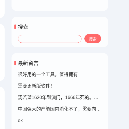
搜索
最新留言
很好用的一个工具，值得拥有
需要更新版软件！
汤若望1620年到澳门，1666年死的。此时的明朝东北地区已经被后金国成立了，在明朝灭亡的崇祯年间，汤若望还能和明朝天文学家一起到东北地区做这个制定历法的比赛，很强大啊。鹤岗，在今天的黑龙江省东部的鹤岗市
中国强大的产能国内消化不了，需要向外转移。
ok