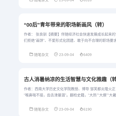
随笔杂文
23-09-04
6516
“00后”青年带来的职场新画风（转）
作者： 张良驯【摘要】伴随经济社会快速发展成长起来的
们拒绝“画饼”、不爱形式化团建、敢于向不合理的职场要
利...
随笔杂文
23-09-04
6409
古人消暑纳凉的生活智慧与文化雅趣（
作者：西南大学历史文化学院教授、博导 邹芙都炎隆火正
“喉鼻喘不接，齿舌津屡涸”。翻检史籍，“大热”“大燠”“大
随笔杂文
23-09-04
6190