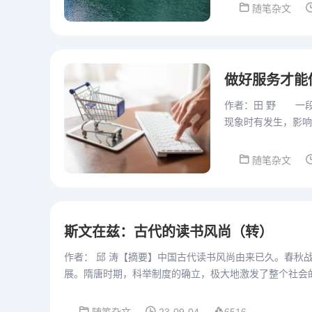
随笔杂文
做好服务才能
作者：田 野 一
现象时有发生，影响
服务，交流购物体验
随笔杂文
斯文在兹：古代的读书风尚（转）
作者： 邱 涛【摘要】中国古代读书风尚由来已久。春秋
展。隋唐时期，科举制度的确立，极大地激发了整个社会
下品，唯有...