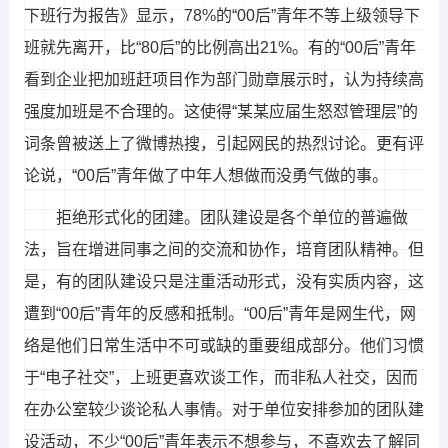
下班行为报告》显示，78%的“00后”青年不等上级领导下
班就先离开，比“80后”的比例高出21%。有的“00后”青年
看到企业把加班赶项目作为部门勋章展示时，认为持续高
强度加班是不合理的。这使得“某某应届生怒怼管理层”的
词条曾被送上了微博热搜，引起网民的热烈讨论。更有评
论说，“00后”青年做了中年人想做而没勇气做的事。
拒绝形式化的团建。团队建设是各个单位的普遍做
法，旨在增进同事之间的交流和协作，培育团队精神。但
是，有的团队建设只是注重活动形式，没有实质内容，这
遭到“00后”青年的反感和抵制。“00后”青年是网生代，网
络是他们日常生活中不可或缺的重要组成部分。他们习惯
于“电子社交”，上班更喜欢谈工作，而非私人社交，因而
在办公室较少谈论私人事情。对于单位安排参加的团队建
设活动，不少“00后”青年表示不想参与，不喜欢去了解同