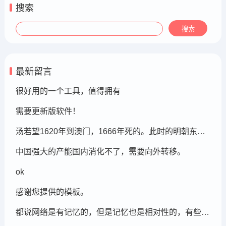
搜索
最新留言
很好用的一个工具，值得拥有
需要更新版软件！
汤若望1620年到澳门，1666年死的。此时的明朝东北地区已经被后金国成立了，在明朝灭亡的崇祯年间，汤若望还能和明朝天文学家一起到东北地区做这个制定历法的比赛，很强大啊。鹤岗，在今天的黑龙江省东部的鹤岗市
中国强大的产能国内消化不了，需要向外转移。
ok
感谢您提供的模板。
都说网络是有记忆的，但是记忆也是相对性的，有些记忆可能被屏蔽，也可能被遗忘。