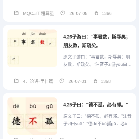
术群号支持，方便沟通MQCal工程
通用算量计算式V1.3.3.56 2026.07.
MQCal工程算量
26-07-05
1366
03本版本参数结构在模板中发生改
变，因此重开一贴发布。本版本 模
板设置...
4.26子游曰：“事君数，斯辱矣；
朋友数，斯疏矣。
原文子游曰：“事君数，斯辱矣；朋
友数，斯疏矣。”注音子zǐ游yóu曰y
uē：“事shì君jūn数shuò，斯sī辱rǔ
矣yǐ;朋péng友yǒu数shuò，斯sī疏s
4、论语·里仁篇
26-07-01
1358
hū矣yǐ。注释(1)数(shuò)：屡次、
多次，引申为烦琐的意思。(2)...
4.25子曰：“德不孤，必有邻。”
原文子曰：“德不孤，必有邻。”注音
子zǐ曰yuē：“德dé不bù孤gū，必bì
有yǒu邻lín。”翻译孔子说：“品德高
尚的人不会孤独，一定有志同道合