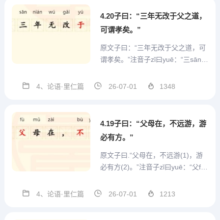
一方面因...
4.20子曰：“三年无改于父之道，
可谓孝矣。”
原文子曰：“三年无改于父之道，可
谓孝矣。”注音子zǐ曰yuē：“三sān年
nián无wú改gǎi于yú父fù之zhī道dà
o，可kě谓wèi孝xiào矣yǐ。”翻译孔
4、论语·里仁篇
26-07-01
1348
子说：“如果能够长时间地不改变父
亲生前所坚持的准则，就可说做到
了孝。”停顿...
4.19子曰：“父母在，不远游，游
必有方。”
原文子曰.“父母在，不远游(1)，游
必有方(2)。”注音子zǐ曰yuē：“父fù
母mǔ在zài，不bù远yuǎn游yóu，游
yóu必bì有yǒu方fāng。”注释(1)
4、论语·里仁篇
26-07-01
1213
游：指游学、游官、经商等外出活
动。(2)方：一定的地方。翻译孔子