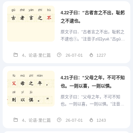
己而犯错误，这样的事比较少。”解
读宋代理学家朱...
4.22子曰：“古者言之不出，耻躬
之不逮也。
原文子曰．“古者言之不出，耻躬之
不逮也①。”注音子zǐ曰yuē.“古gǔ者
zhě言yán之zhī不bù出chū，耻chǐ躬
gōng之zhī不bú逮dài也yě。注释①
4、论语·里仁篇
26-07-01
1227
逮(dài)：及，赶上。翻译孔子说：
“古代的君子从不轻易地发言表态，
他们以...
4.21子曰：“父母之年，不可不知
也。一则以喜，一则以惧。
原文子曰：“父母之年，不可不知
也。一则以喜，一则以惧。”注音子
zǐ曰yuē：“父fù母mǔ之zhī年nián，
不bù可kě不bù知zhī也yě。一yī则zé
4、论语·里仁篇
26-07-01
1243
以yǐ喜xǐ，一yī则zé以yǐ惧jù。翻译
孔子说：“父母的年纪不能不知道，