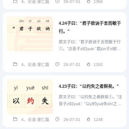
4、论语·里仁篇
26-07-01
1366
的人和他做伴。”评析“德不孤，必有
邻”这句话，意味着我们首先要考虑
的问题，是我们自己是否努力...
4.24子曰：“君子欲讷于言而敏于
行。”
原文子曰：“君子欲讷于言而敏于行
①。”注音子zǐ曰yuē.“君jūn子zǐ欲yù
讷nè于yú言yán而ér敏mǐn于yú行xí
ng。"注释(1)讷：迟钝。这里指说
4、论语·里仁篇
26-07-01
1260
话要谨慎。(2)敏：敏捷、快速的意
思。翻译孔子说：“君子说话应该谨
慎...
4.23子曰：“以约失之者鲜矣。”
原文子曰：“以约失之者鲜矣①。”注
音子zǐ曰yuē：“以yǐ约yuē失shī之zh
ī者zhě鲜xiǎn矣yǐ。注释(1)约：约
束。这里指“约之以礼”。(2)鲜：少
4、论语·里仁篇
26-07-01
1248
的意思。翻译孔子说：“因为约束自