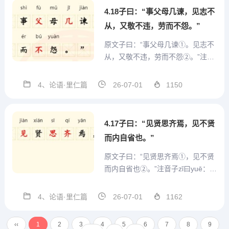
说：“父...
4.18子曰：“事父母几谏，见志不
从，又敬不违，劳而不怨。”
原文子曰：“事父母几谏①。见志不
从，又敬不违，劳而不怨②。”注音
子zǐ曰yuē：“事shì父fù母mǔ几jī谏ji
àn，见jiàn志zhì不bù从cóng，又yò
4、论语·里仁篇
26-07-01
1150
u敬jìng不bú违wéi，劳láo而ér不bú
怨yuàn。”注释①几(jī)...
4.17子曰：“见贤思齐焉，见不贤
而内自省也。”
原文子曰：“见贤思齐焉①，见不贤
而内自省也②。”注音子zǐ曰yuē：
“见jiàn贤xián思sī齐qí焉yān，见jiàn
不bù贤xián而ér内nèi自zì省xǐng也y
4、论语·里仁篇
26-07-01
1162
ě。”注释①贤：贤人，有贤德的
人。齐：看齐。②省．反省，检
‹‹
1
2
3
4
5
6
7
8
9