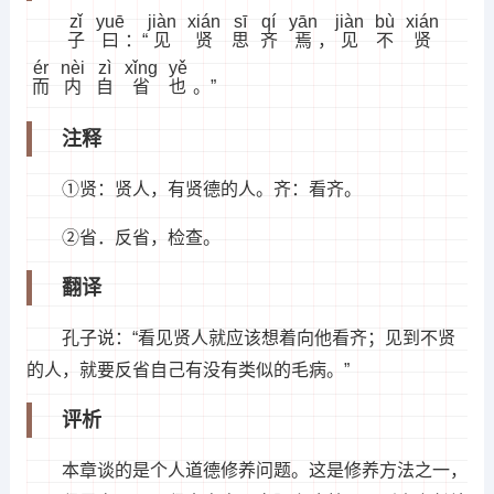
zǐ
yuē
jiàn
xián
sī
qí
yān
jiàn
bù
xián
子
曰
：“
见
贤
思
齐
焉
，
见
不
贤
ér
nèi
zì
xǐng
yě
而
内
自
省
也
。”
注释
①贤：贤人，有贤德的人。齐：看齐。
②省．反省，检查。
翻译
孔子说：“看见贤人就应该想着向他看齐；见到不贤
的人，就要反省自己有没有类似的毛病。”
评析
本章谈的是个人道德修养问题。这是修养方法之一，