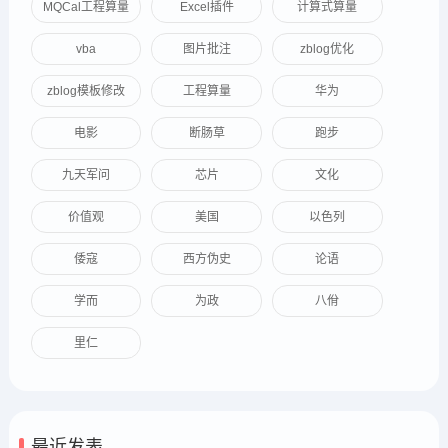
MQCal工程算量
Excel插件
计算式算量
vba
图片批注
zblog优化
zblog模板修改
工程算量
华为
电影
断肠草
跑步
九天军问
芯片
文化
价值观
美国
以色列
倭寇
西方伪史
论语
学而
为政
八佾
里仁
最近发表