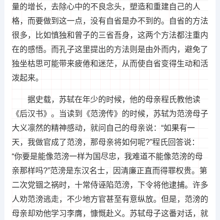
量的增长，去除心中的不良念头，塑造和重建自己的人
格，而要做到这一点，没有自省是办不到的。自省的方法
很多，比如慎独和曾子的三省吾身，这两个方法都注重内
在的感悟。而孔子这里提出的方法则是由外而内，避免了
独坐枯思可能带来疲倦和迷茫，从而使自省变得生动和活
泼起来。
据史载，苏轼在年少的时候，他的母亲程氏教他读
《后汉书》。当读到《范滂传》的时候，苏轼为范滂母子
大义凛然的精神感动，就问自己的母亲说：“如果有一
天，我做官成了范滂，那母亲将如何呢?”程氏回答说：
“你要是能像范滂一样为国尽忠，我难道不能像范滂的母
亲那样吗?”范滂是东汉名士，因清廉正直而得罪权贵。第
二次党锢之祸时，十常侍诬陷范滂，下令将他逮捕。许多
人劝范滂逃走，不少地方官甚至有意纵放。但是，范滂的
母亲却劝他学习李膺，慷慨赴义。苏轼母子这番对话，就