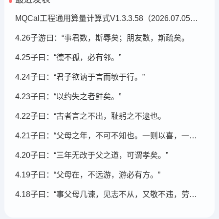
MQCal工程通用算量计算式V1.3.3.58（2026.07.05发布）
4.26子游曰：“事君数，斯辱矣；朋友数，斯疏矣。
4.25子曰：“德不孤，必有邻。”
4.24子曰：“君子欲讷于言而敏于行。”
4.23子曰：“以约失之者鲜矣。”
4.22子曰：“古者言之不出，耻躬之不逮也。
4.21子曰：“父母之年，不可不知也。一则以喜，一则以惧。
4.20子曰：“三年无改于父之道，可谓孝矣。”
4.19子曰：“父母在，不远游，游必有方。”
4.18子曰：“事父母几谏，见志不从，又敬不违，劳而不怨。”