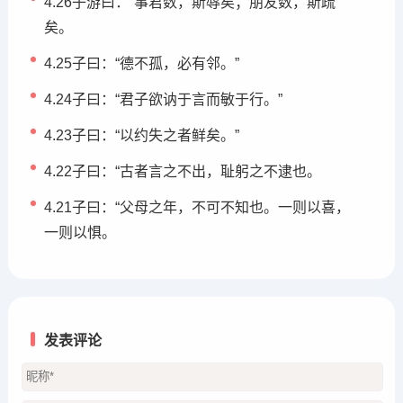
4.26子游曰：“事君数，斯辱矣；朋友数，斯疏
矣。
4.25子曰：“德不孤，必有邻。”
4.24子曰：“君子欲讷于言而敏于行。”
4.23子曰：“以约失之者鲜矣。”
4.22子曰：“古者言之不出，耻躬之不逮也。
4.21子曰：“父母之年，不可不知也。一则以喜，
一则以惧。
发表评论