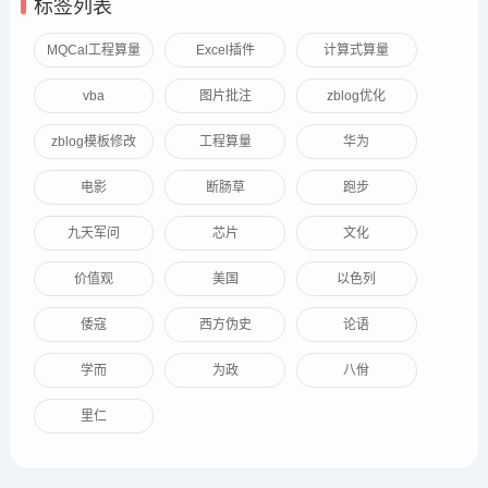
标签列表
MQCal工程算量
Excel插件
计算式算量
vba
图片批注
zblog优化
zblog模板修改
工程算量
华为
电影
断肠草
跑步
九天军问
芯片
文化
价值观
美国
以色列
倭寇
西方伪史
论语
学而
为政
八佾
里仁