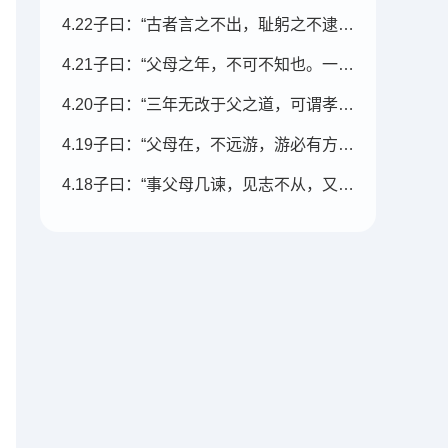
4.22子曰：“古者言之不出，耻躬之不逮也。
4.21子曰：“父母之年，不可不知也。一则以喜，一则以惧。
4.20子曰：“三年无改于父之道，可谓孝矣。”
4.19子曰：“父母在，不远游，游必有方。”
4.18子曰：“事父母几谏，见志不从，又敬不违，劳而不怨。”