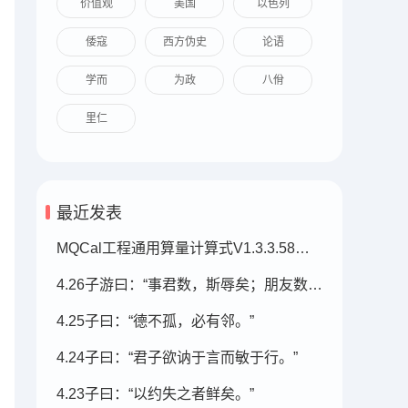
价值观
美国
以色列
倭寇
西方伪史
论语
学而
为政
八佾
里仁
最近发表
MQCal工程通用算量计算式V1.3.3.58（2026.07.05发布）
4.26子游曰：“事君数，斯辱矣；朋友数，斯疏矣。
4.25子曰：“德不孤，必有邻。”
4.24子曰：“君子欲讷于言而敏于行。”
4.23子曰：“以约失之者鲜矣。”