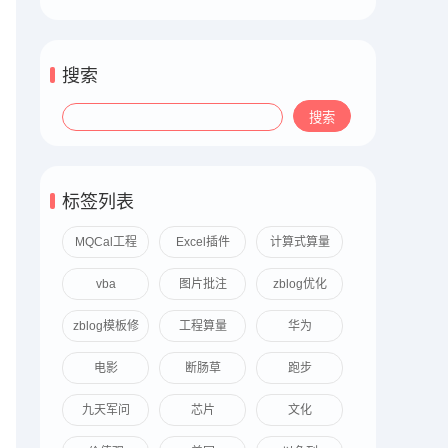
搜索
标签列表
MQCal工程
Excel插件
计算式算量
算量
vba
图片批注
zblog优化
zblog模板修
工程算量
华为
改
电影
断肠草
跑步
九天军问
芯片
文化