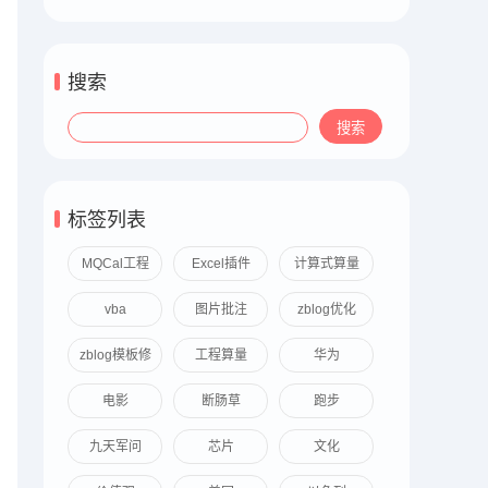
搜索
标签列表
MQCal工程
Excel插件
计算式算量
算量
vba
图片批注
zblog优化
zblog模板修
工程算量
华为
改
电影
断肠草
跑步
九天军问
芯片
文化