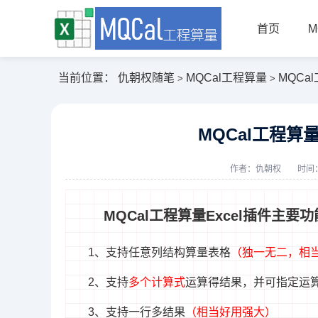
首页
M
当前位置：
仇朝权随笔
MQCal工程算量
MQCa
>
>
MQCal工程算
作者：
仇朝权
时间：
MQCal工程算量Excel插件主要
1、支持任意列结构算量表格
（独一无二，相当
2、支持
多个计算式
运算得结果，并可指定运
3、支持一行多结果
（相当好用强大）