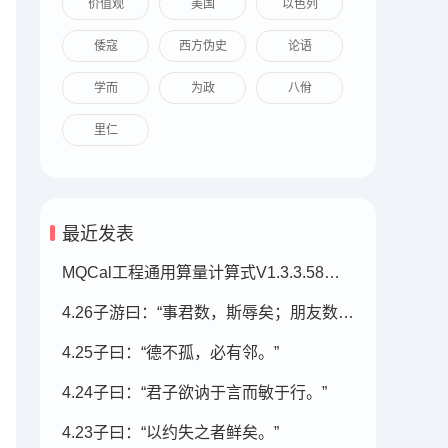
价值观
美国
以色列
倭寇
西方伪史
论语
学而
为政
八佾
里仁
最近发表
MQCal工程通用算量计算式V1.3.3.58（2026.07.05发布）
4.26子游曰：“事君数，斯辱矣；朋友数，斯疏矣。
4.25子曰：“德不孤，必有邻。”
4.24子曰：“君子欲讷于言而敏于行。”
4.23子曰：“以约失之者鲜矣。”