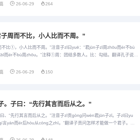
篇
26-06-29
264
“君子周而不比，小人比而不周。”
比①，小人比而不周。”注音子zǐ曰yuē：“君jūn子zǐ周zhōu而ér不bù
én比bǐ而ér不bù周zhōu。”注释①周：团结多数人。比：勾结。翻译孔子说：
广泛交友但不互相...
篇
26-06-29
150
君子。子曰：“先行其言而后从之。”
“先行其言而后从之。”注音子zǐ贡gòng问wèn君jūn子zǐ。子zǐ曰yu
g其qí言yán而ér后hòu从cóng之zhī。”翻译子贡问怎样才能做一个君子。孔
，先实行了，...