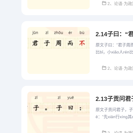
2、论语·为政
2.14子曰：
原文子曰：“君子周而不
比bǐ，小xiǎo人r
“德行高尚的人以正道
2、论语·为政
2.13子贡问
原文子贡问君子，子曰、
ē：“先xiān行xín
子说：对于你要说的话