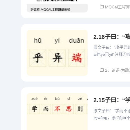
MQCal工程
2.16子曰：
原文子曰：“攻乎异端①
ài也yě已yǐ!”
的意思。也已：语气词
2、论语·为政
2.15子曰：
原文子曰：“学而不思则
罔wǎng，思sī而é
子说：学习而不思考