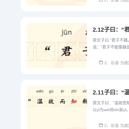
2、论语·为政
2.12子曰：“
原文子曰.“君子不器。
说：“君子不能像器
凡夫俗子，他应该担
2、论语·为政
2.11子曰：
原文子曰：“温故而知新
以yǐ为wéi师sh
子说：“在温习旧的知
2、论语·为政