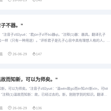
篇
26-06-29
148
君子不器。”
”注音子zǐ曰yuē：“君jūn子zǐ不bú器qì。”注释(1)器：器具。翻译孔子
皿一样（只有一种用途）。”评析君子是孔子心目中具有理想人格的人，非
负起治国安邦之重任。对内可以妥善处...
篇
26-06-29
147
“温故而知新，可以为师矣。”
，可以为师矣。”注音子zǐ曰yuē：“温wēn故gù而ér知zhī新xīn，可kě
ī矣yǐ。”注释(1)温故而知新：故，已经过去的。新，刚刚学到的知识。翻译孔
识时，能有新的收获，...
篇
26-06-29
136