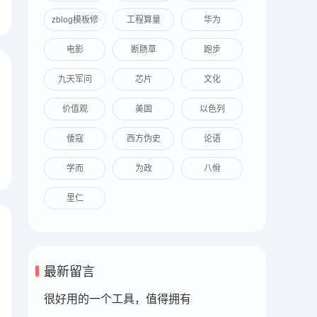
zblog模板修
工程算量
华为
改
电影
断肠草
跑步
九天军问
芯片
文化
价值观
美国
以色列
倭寇
西方伪史
论语
学而
为政
八佾
里仁
最新留言
很好用的一个工具，值得拥有