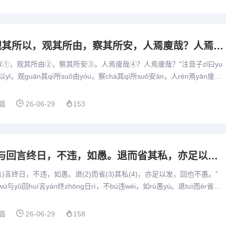
2.10子曰：“视其所以，观其所由，察其所安，人焉廋哉？人焉廋哉？”
以①，观其所由②，察其所安③。人焉廋哉④？人焉廋哉？"注音子zǐ曰yu
ǒ以yǐ，观guān其qí所suǒ由yóu，察chá其qí所suǒ安ān，人rén焉yān廋sō
篇
26-06-29
153
2.9子曰：“吾与回言终日，不违，如愚。退而省其私，亦足以发，回也不愚。”
1)言终日，不违，如愚。退(2)而省(3)其私(4)，亦足以发，回也不愚。”
ú与yǔ回huí言yán终zhōng日rì，不bù违wéi，如rú愚yú。退tuì而ér省xǐn
篇
26-06-29
158