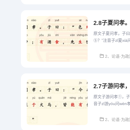
原文子夏问孝，子曰
⑤？”注音子zǐ夏xià问
劳láo;有yǒu酒jiǔ食s
2、论语·为政
原文子游问孝①，子
音子zǐ游yóu问wèn孝x
g。至zhì于yú犬quǎn
2、论语·为政