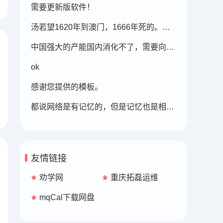
需要更新版软件！
汤若望1620年到澳门，1666年死的。此时的明朝东北地区已经被后金国成立了，在明朝灭亡的崇祯年间，汤若望还能和明朝天文学家一起到东北地区做这个制定历法的比赛，很强大啊。鹤岗，在今天的黑龙江省东部的鹤岗市
中国强大的产能国内消化不了，需要向外转移。
ok
感谢您提供的模板。
都说网络是有记忆的，但是记忆也是相对性的，有些记忆可能被屏蔽，也可能被遗忘。
友情链接
劝学网
重庆拓磊运维
mqCal下载网盘