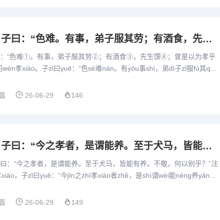
2.8子夏问孝。子曰：“色难。有事，弟子服其劳；有酒食，先生馔，曾是以为孝乎？”
：“色难①。有事，弟子服其劳②；有酒食③，先生馔④；曾是以为孝乎
wèn孝xiào。子zǐ曰yuē：“色sè难nán。有yǒu事shì，弟dì子zǐ服fú其qí
hí，先...
篇
26-06-29
146
2.7子游问孝，子曰：“今之孝者，是谓能养。至于犬马，皆能有养。不敬，何以别乎？”
曰：“今之孝者，是谓能养。至于犬马，皆能有养。不敬，何以别乎？”注
iào，子zǐ曰yuē：“今jīn之zhī孝xiào者zhě，是shì谓wèi能néng养yǎn
马m...
篇
26-06-29
149