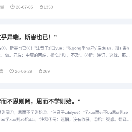
算量
26-07-05
1350
“攻乎异端，斯害也已！”
，斯害也已②！”注音子zǐ曰yuē：“攻gōng乎hū异yì端duān，斯sī害h
注释①攻．做。异端：中庸的两端，指“过”和'，不及”。②斯：连词，这就、那就
。翻译孔子说...
篇
26-06-29
269
“学而不思则罔，思而不学则殆。”
罔①，思而不学则殆②。”注音子zǐ曰yuē：“学xué而ér不bù思sī则zé
r不bù学xué则zé殆dài。”注释①罔：迷惘，没有收获。②殆：疑惑。翻译孔
就会迷惘无所得；思考而...