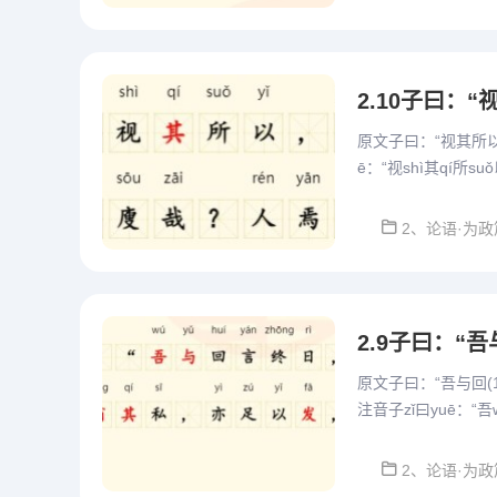
原文子曰：“视其所
ē：“视shì其qí所su
u哉zāi?人rén...
2、论语·为政
原文子曰：“吾与回(
注音子zǐ曰yuē：“吾w
g其qí私sī，亦yì...
2、论语·为政