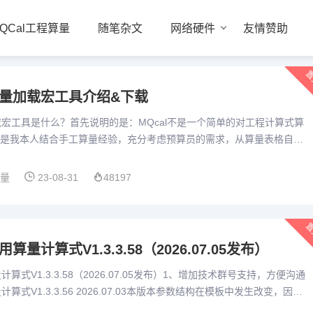
QCal工程算量
随笔杂文
网络硬件
友情赞助
置
算量加载宏工具介绍&下载
加载宏工具是什么？首先说明的是：MQcal不是一个简单的对工程计算式算
是我本人结合手工算量经验，充分考虑预算员的需求，从算量表格自己
输入、特殊标记、汇总统计、打印或打印为pdf、造价预估...
算量
23-08-31
48197
置
算量计算式V1.3.3.58（2026.07.05发布）
计算式V1.3.3.58（2026.07.05发布）1、增加技术群号支持，方便沟通
计算式V1.3.3.56 2026.07.03本版本参数结构在模板中发生改变，因此
 模板设置...