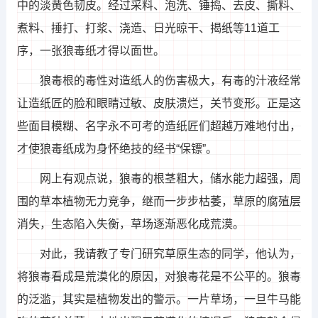
中的淡黄色韧皮。经过采料、泡洗、锤捣、去皮、撕料、
煮料、捶打、打浆、浇造、日光晾干、揭纸等11道工
序，一张狼毒纸才得以面世。
狼毒根的毒性对造纸人的伤害极大，有毒的汁液经常
让造纸匠的脸和眼睛过敏、皮肤溃烂，关节变形。正是这
些面目模糊、名字永不可考的造纸匠们超越万难地付出，
才使狼毒纸成为身怀绝技的经书“保镖”。
网上有观点说，狼毒的根茎粗大，储水能力超强，周
围的草本植物无力竞争，继而一步步枯萎，草原的腐殖层
消失，生态陷入失衡，草场逐渐恶化成荒漠。
对此，我请教了专门研究草原生态的同学，他认为，
将狼毒看成是荒漠化的原因，对狼毒花是不公平的。狼毒
的泛滥，其实是植物发出的警示。一片草场，一旦牛马能