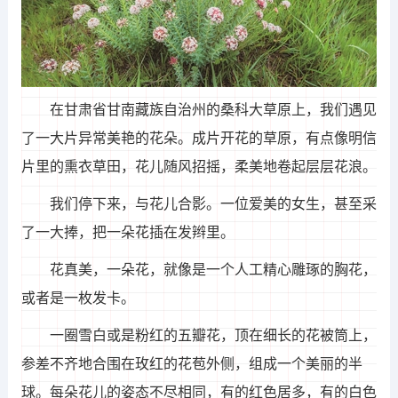
在甘肃省甘南藏族自治州的桑科大草原上，我们遇见
了一大片异常美艳的花朵。成片开花的草原，有点像明信
片里的熏衣草田，花儿随风招摇，柔美地卷起层层花浪。
我们停下来，与花儿合影。一位爱美的女生，甚至采
了一大捧，把一朵花插在发辫里。
花真美，一朵花，就像是一个人工精心雕琢的胸花，
或者是一枚发卡。
一圈雪白或是粉红的五瓣花，顶在细长的花被筒上，
参差不齐地合围在玫红的花苞外侧，组成一个美丽的半
球。每朵花儿的姿态不尽相同，有的红色居多，有的白色