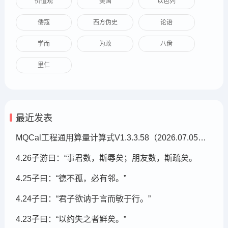
价值观
美国
以色列
倭寇
西方伪史
论语
学而
为政
八佾
里仁
最近发表
MQCal工程通用算量计算式V1.3.3.58（2026.07.05发布）
4.26子游曰：“事君数，斯辱矣；朋友数，斯疏矣。
4.25子曰：“德不孤，必有邻。”
4.24子曰：“君子欲讷于言而敏于行。”
4.23子曰：“以约失之者鲜矣。”