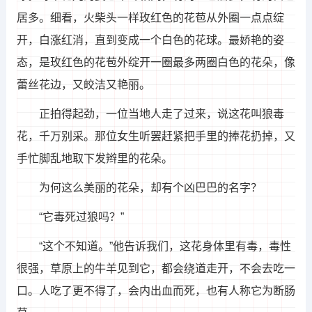
居多。细看，火柴头一样玫红色的花苞从外圈一点点绽
开，白涨红消，直到变成一个白色的花球。最娇艳的姿
态，是玫红色的花苞外绽开一圈最多两圈白色的花朵，像
蕾丝花边，又皎洁又艳丽。
正拍得起劲，一位当地人走了过来，说这花叫狼毒
花，千万别采。那位女生听罢赶紧把手里的捧花扔掉，又
手忙脚乱地取下发辫里的花朵。
为何这么美丽的花朵，却有个凶巴巴的名字？
“它毒死过狼吗？”
“这个不知道。”他告诉我们，这花身体里有毒，毒性
很强，草原上的牛羊见到它，都会绕道走开，不会去吃一
口。人吃了更不得了，会内出血而死，也有人称它为断肠