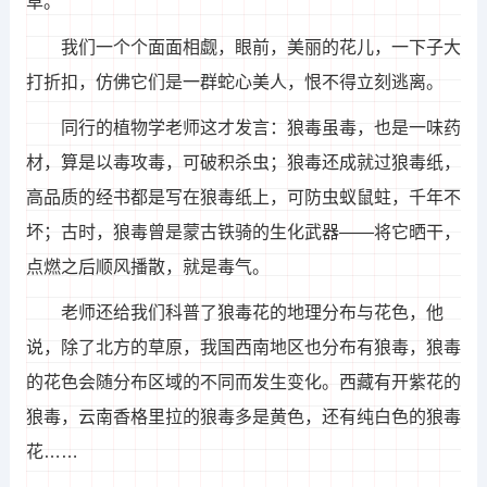
草。
我们一个个面面相觑，眼前，美丽的花儿，一下子大
打折扣，仿佛它们是一群蛇心美人，恨不得立刻逃离。
同行的植物学老师这才发言：狼毒虽毒，也是一味药
材，算是以毒攻毒，可破积杀虫；狼毒还成就过狼毒纸，
高品质的经书都是写在狼毒纸上，可防虫蚁鼠蛀，千年不
坏；古时，狼毒曾是蒙古铁骑的生化武器——将它晒干，
点燃之后顺风播散，就是毒气。
老师还给我们科普了狼毒花的地理分布与花色，他
说，除了北方的草原，我国西南地区也分布有狼毒，狼毒
的花色会随分布区域的不同而发生变化。西藏有开紫花的
狼毒，云南香格里拉的狼毒多是黄色，还有纯白色的狼毒
花……